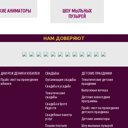
КИЕ АНИМАТОРЫ
ШОУ МЫЛЬНЫХ
ПУЗЫРЕЙ
НАМ ДОВЕРЯЮТ
ДНИ РОЖДЕНИЯ И ЮБИЛЕИ
СВАДЬБЫ
ДЕТСКИЕ ПРАЗДНИКИ
Прайс-лист на проведение
Организация свадьбы
Тематические детские
юбилея
праздники
Свадьба в усадьбе
Выпускные вечера
Тематические
свадьбы
Детские новогодние
программы
Свадьба в Бухте
Радости
Прайс-лист на проведение
детского праздника
Свадебные пакеты
услуг
Детские аниматоры
Пошив платьев
Шоу мыльных пузырей