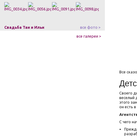
Свадьба Таи и Ильи
все фото >
все галереи >
Все сказ
Детс
Своего д
веселый 
этого за
он есть 
Агентст
С чего н
Прежде
разраб