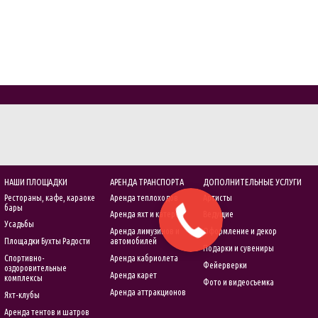
НАШИ ПЛОЩАДКИ
АРЕНДА ТРАНСПОРТА
ДОПОЛНИТЕЛЬНЫЕ УСЛУГИ
Рестораны, кафе, караоке
Аренда теплоходов
Артисты
бары
Аренда яхт и катеров
Ведущие
Усадьбы
Аренда лимузинов и
Оформление и декор
Площадки Бухты Радости
автомобилей
Подарки и сувениры
Спортивно-
Аренда кабриолета
Фейерверки
оздоровительные
Аренда карет
комплексы
Фото и видеосъемка
Аренда аттракционов
Яхт-клубы
Аренда тентов и шатров