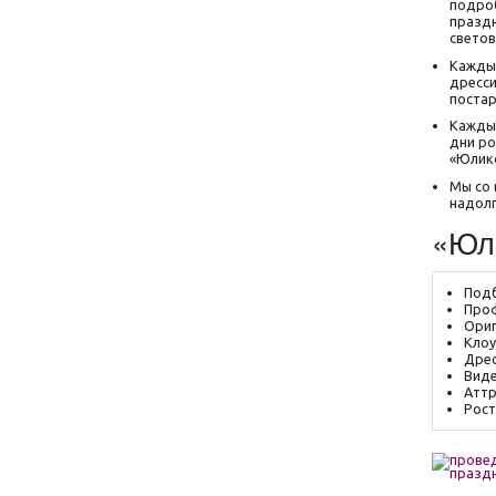
подроб
праздн
светов
Каждый
дресси
постар
Каждый
дни ро
«Юлико
Мы со 
надолг
«Юли
Подб
Проф
Ориг
Кло
Дрес
Виде
Атт
Рост