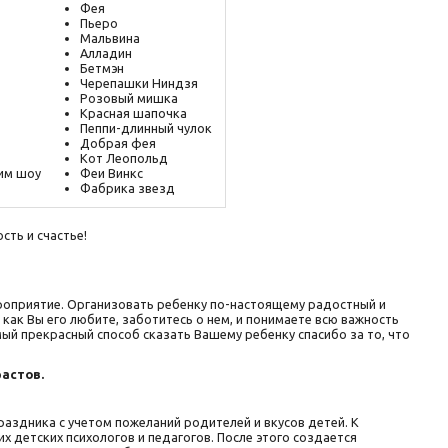
Фея
Пьеро
Мальвина
Алладин
Бетмэн
Черепашки Ниндзя
Розовый мишка
Красная шапочка
Пеппи-длинный чулок
Добрая фея
Кот Леопольд
им шоу
Феи Винкс
Фабрика звезд
сть и счастье!
ероприятие. Организовать ребенку по-настоящему радостный и
как Вы его любите, заботитесь о нем, и понимаете всю важность
мый прекрасный способ сказать Вашему ребенку спасибо за то, что
астов.
здника с учетом пожеланий родителей и вкусов детей. К
 детских психологов и педагогов. После этого создается