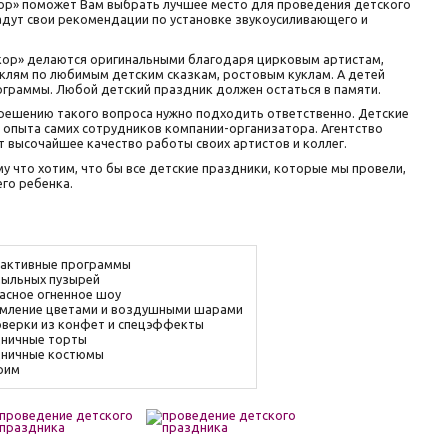
ор» поможет Вам выбрать лучшее место для проведения детского
адут свои рекомендации по установке звукоусиливающего и
кор» делаются оригинальными благодаря цирковым артистам,
клям по любимым детским сказкам, ростовым куклам. А детей
граммы. Любой детский праздник должен остаться в памяти.
 решению такого вопроса нужно подходить ответственно. Детские
 опыта самих сотрудников компании-организатора. Агентство
высочайшее качество работы своих артистов и коллег.
 что хотим, что бы все детские праздники, которые мы провели,
его ребенка.
активные программы
ыльных пузырей
асное огненное шоу
ление цветами и воздушными шарами
верки из конфет и спецэффекты
ничные торты
ничные костюмы
рим